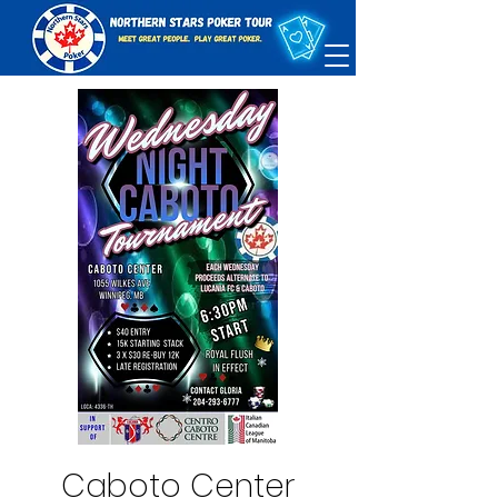
Caboto Center